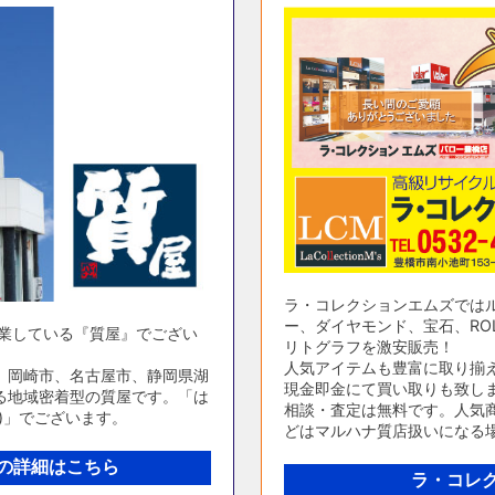
ラ・コレクションエムズでは
ー、ダイヤモンド、宝石、ROL
営業している『質屋』でござい
リトグラフを激安販売！
人気アイテムも豊富に取り揃
、岡崎市、名古屋市、静岡県湖
現金即金にて買い取りも致し
る地域密着型の質屋です。「は
相談・査定は無料です。人気商
)」でございます。
どはマルハナ質店扱いになる
の詳細はこちら
ラ・コレ