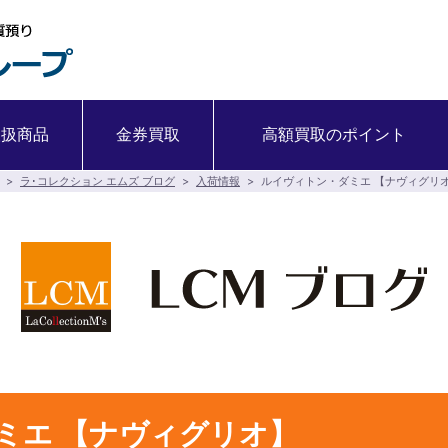
取扱商品
金券買取
高額買取のポイント
>
ラ･コレクション エムズ ブログ
>
入荷情報
>
ルイヴィトン・ダミエ 【ナヴィグリ
ミエ 【ナヴィグリオ】