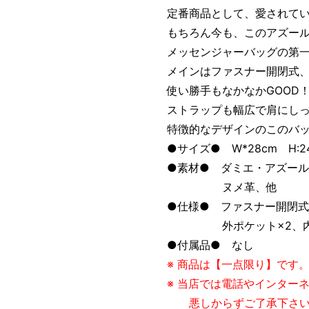
定番商品として、愛されて
もちろん今も、このアズー
メッセンジャーバッグの第
メインはファスナー開閉式
使い勝手もなかなかGOOD
ストラップも幅広で肩にしっ
特徴的なデザインのこのバ
●サイズ● W*28cm H:24
●素材● ダミエ・アズー
ヌメ革、他
●仕様● ファスナー開閉
外ポケット×2、内ポ
●付属品● なし
※ 商品は【一点限り】です
※ 当店では電話やインター
悪しからずご了承下さい