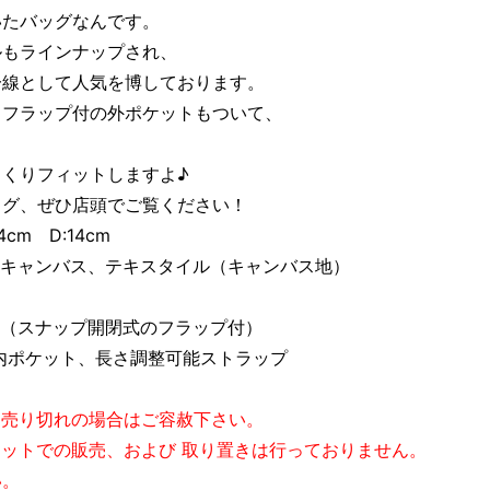
いたバッグなんです。
ルもラインナップされ、
一線として人気を博しております。
、フラップ付の外ポケットもついて、
！
くりフィットしますよ♪
ッグ、ぜひ店頭でご覧ください！
cm D:14cm
ルキャンバス、テキスタイル（キャンバス地）
式（スナップ開閉式のフラップ付）
ケット、長さ調整可能ストラップ
。売り切れの場合はご容赦下さい。
ネットでの販売、および 取り置きは行っておりません。
。