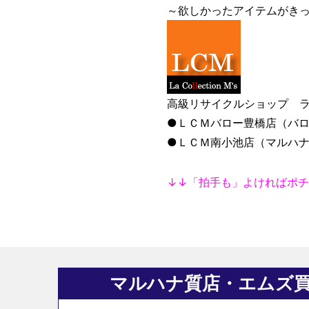
～欲しかったアイテムがき
高級リサイクルショップ ラ
●ＬＣＭバロー豊橋店（バロ
●ＬＣＭ南小池店（マルハ
↓↓「拍手も」よければポチ
マルハナ質店・エムズ