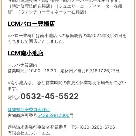
☆時計電池交換・時計修理・時計オーバーホール承ります。
［時計修理技師在籍店］［ジュエリーコーディネーター在籍
店］［ウォッチコーディネーター在籍店］
LCMバロー豊橋店
※バロー豊橋店は南小池店への移転統合の為2024年3月31日を
もちまして閉店いたしました。
LCM南小池店
マルハナ質店内
営業時間／10:00～18:30 定休日／毎月6,7,16,17,26,27日
※南小池店は、 急な営業時間の変更や休業等ある場合がござい
ます。
0532-45-5522
電話／
愛知県公安委員会許可
古物商許可番号
543959812300
号
適格請求書発行事業者登録番号 T5-1830-0200-6706
有限会社エルシーエム