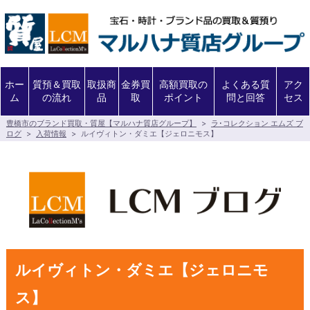
ホー
質預＆買取
取扱商
金券買
高額買取の
よくある質
アク
ム
の流れ
品
取
ポイント
問と回答
セス
豊橋市のブランド買取・質屋【マルハナ質店グループ】
>
ラ･コレクション エムズ ブ
ログ
>
入荷情報
>
ルイヴィトン・ダミエ【ジェロニモス】
ルイヴィトン・ダミエ【ジェロニモ
ス】