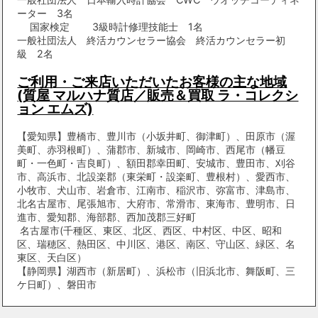
ーター 3名
国家検定 3級時計修理技能士 1名
一般社団法人 終活カウンセラー協会 終活カウンセラー初
級 2名
ご利用・ご来店いただいたお客様の主な地域
(質屋 マルハナ質店／販売＆買取 ラ・コレクシ
ョン エムズ)
【愛知県】豊橋市、豊川市（小坂井町、御津町）、田原市（渥
美町、赤羽根町）、蒲郡市、新城市、岡崎市、西尾市（幡豆
町・一色町・吉良町）、額田郡幸田町、安城市、豊田市、刈谷
市、高浜市、北設楽郡（東栄町・設楽町、豊根村）、愛西市、
小牧市、犬山市、岩倉市、江南市、稲沢市、弥富市、津島市、
北名古屋市、尾張旭市、大府市、常滑市、東海市、豊明市、日
進市、愛知郡、海部郡、西加茂郡三好町
名古屋市(千種区、東区、北区、西区、中村区、中区、昭和
区、瑞穂区、熱田区、中川区、港区、南区、守山区、緑区、名
東区、天白区）
【静岡県】湖西市（新居町）、浜松市（旧浜北市、舞阪町、三
ケ日町）、磐田市