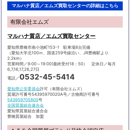
マルハナ質店／エムズ買取センターの詳細はこちら
有限会社エムズ
マルハナ質店／エムズ買取センター
愛知県豊橋市南小池町153-1 駐車場8台完備
（愛知大学北100ｍ、国道259号線沿い、JR豊橋駅より
2.2km）
営業時間／9:00～19:00(最終受付18：50） 定休日／毎月
6,7,16,17,26,27日
0532-45-5414
電話／
愛知県公安委員会
許可（有限会社エムズ）
質屋許可番号54395970020A号／古物商許可番号
543959705800
号
全国質屋組合連合会
愛知県質屋組合連合会
豊橋質屋組合 加盟