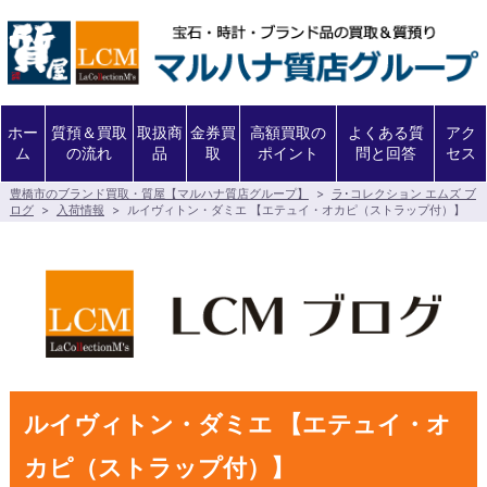
ホー
質預＆買取
取扱商
金券買
高額買取の
よくある質
アク
ム
の流れ
品
取
ポイント
問と回答
セス
豊橋市のブランド買取・質屋【マルハナ質店グループ】
>
ラ･コレクション エムズ ブ
ログ
>
入荷情報
>
ルイヴィトン・ダミエ 【エテュイ・オカピ（ストラップ付）】
ルイヴィトン・ダミエ 【エテュイ・オ
カピ（ストラップ付）】