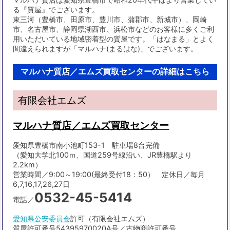
る『質屋』でございます。
東三河（豊橋市、田原市、豊川市、蒲郡市、新城市）、岡崎
市、名古屋市、静岡県湖西市、浜松市などのお客様に多くご利
用いただいている地域密着型の質屋です。「はなまる」とよく
間違えられますが「マルハナ(まるはな)」でございます。
マルハナ質店／エムズ買取センターの詳細はこちら
有限会社エムズ
マルハナ質店／エムズ買取センター
愛知県豊橋市南小池町153-1 駐車場8台完備
（愛知大学北100ｍ、国道259号線沿い、JR豊橋駅より
2.2km）
営業時間／9:00～19:00(最終受付18：50） 定休日／毎月
6,7,16,17,26,27日
0532-45-5414
電話／
愛知県公安委員会
許可（有限会社エムズ）
質屋許可番号54395970020A号／古物商許可番号