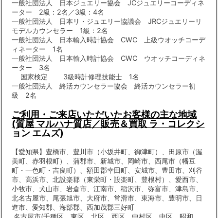
一般社団法人 日本ジュエリー協会 JCジュエリーコーディネ
ーター 2級：2名／3級：4名
一般社団法人 日本リ・ジュエリー協議会 JRCジュエリーリ
モデルカウンセラー 1級：2名
一般社団法人 日本輸入時計協会 CWC 上級ウオッチコーデ
ィネーター 1名
一般社団法人 日本輸入時計協会 CWC ウオッチコーディネ
ーター 3名
国家検定 3級時計修理技能士 1名
一般社団法人 終活カウンセラー協会 終活カウンセラー初
級 2名
ご利用・ご来店いただいたお客様の主な地域
(質屋 マルハナ質店／販売＆買取 ラ・コレクシ
ョン エムズ)
【愛知県】豊橋市、豊川市（小坂井町、御津町）、田原市（渥
美町、赤羽根町）、蒲郡市、新城市、岡崎市、西尾市（幡豆
町・一色町・吉良町）、額田郡幸田町、安城市、豊田市、刈谷
市、高浜市、北設楽郡（東栄町・設楽町、豊根村）、愛西市、
小牧市、犬山市、岩倉市、江南市、稲沢市、弥富市、津島市、
北名古屋市、尾張旭市、大府市、常滑市、東海市、豊明市、日
進市、愛知郡、海部郡、西加茂郡三好町
名古屋市(千種区、東区、北区、西区、中村区、中区、昭和