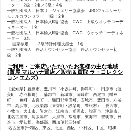
ーター 2級：2名／3級：4名
一般社団法人 日本リ・ジュエリー協議会 JRCジュエリーリ
モデルカウンセラー 1級：2名
一般社団法人 日本輸入時計協会 CWC 上級ウオッチコーデ
ィネーター 1名
一般社団法人 日本輸入時計協会 CWC ウオッチコーディネ
ーター 3名
国家検定 3級時計修理技能士 1名
一般社団法人 終活カウンセラー協会 終活カウンセラー初
級 2名
ご利用・ご来店いただいたお客様の主な地域
(質屋 マルハナ質店／販売＆買取 ラ・コレクシ
ョン エムズ)
【愛知県】豊橋市、豊川市（小坂井町、御津町）、田原市（渥
美町、赤羽根町）、蒲郡市、新城市、岡崎市、西尾市（幡豆
町・一色町・吉良町）、額田郡幸田町、安城市、豊田市、刈谷
市、高浜市、北設楽郡（東栄町・設楽町、豊根村）、愛西市、
小牧市、犬山市、岩倉市、江南市、稲沢市、弥富市、津島市、
北名古屋市、尾張旭市、大府市、常滑市、東海市、豊明市、日
進市、愛知郡、海部郡、西加茂郡三好町
名古屋市(千種区、東区、北区、西区、中村区、中区、昭和