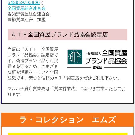
543959705800
号
全国質屋組合連合会
愛知県質屋組合連合会
豊橋質屋組合 加盟
ＡＴＦ全国質屋ブランド品協会認定店
当店は『ＡＴＦ 全国質屋
ブランド品協会』認定店で
す。偽造ブランド品から消
費者を守るため、さまざま
な研究活動をしている全国
組織です。安心と信頼のＡＴＦ認定店をぜひご利用下さい。
マルハナ質店質業務は「質屋営業法」に基づき営業いたしてお
ります。
ラ・コレクション エムズ