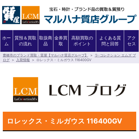
ホー
質預＆買取
取扱商
金券買
高額買取の
よくある質
アク
ム
の流れ
品
取
ポイント
問と回答
セス
豊橋市のブランド買取・質屋【マルハナ質店グループ】
>
ラ･コレクション エムズ ブ
ログ
>
入荷情報
>
ロレックス・ミルガウス 116400GV
ロレックス・ミルガウス 116400GV