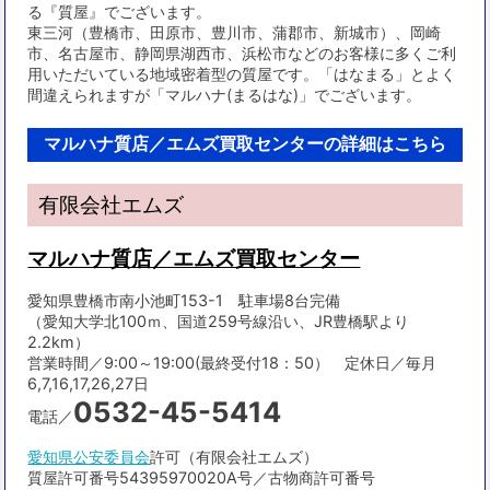
る『質屋』でございます。
東三河（豊橋市、田原市、豊川市、蒲郡市、新城市）、岡崎
市、名古屋市、静岡県湖西市、浜松市などのお客様に多くご利
用いただいている地域密着型の質屋です。「はなまる」とよく
間違えられますが「マルハナ(まるはな)」でございます。
マルハナ質店／エムズ買取センターの詳細はこちら
有限会社エムズ
マルハナ質店／エムズ買取センター
愛知県豊橋市南小池町153-1 駐車場8台完備
（愛知大学北100ｍ、国道259号線沿い、JR豊橋駅より
2.2km）
営業時間／9:00～19:00(最終受付18：50） 定休日／毎月
6,7,16,17,26,27日
0532-45-5414
電話／
愛知県公安委員会
許可（有限会社エムズ）
質屋許可番号54395970020A号／古物商許可番号