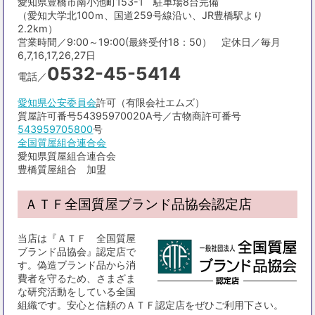
愛知県豊橋市南小池町153-1 駐車場8台完備
（愛知大学北100ｍ、国道259号線沿い、JR豊橋駅より
2.2km）
営業時間／9:00～19:00(最終受付18：50） 定休日／毎月
6,7,16,17,26,27日
0532-45-5414
電話／
愛知県公安委員会
許可（有限会社エムズ）
質屋許可番号54395970020A号／古物商許可番号
543959705800
号
全国質屋組合連合会
愛知県質屋組合連合会
豊橋質屋組合 加盟
ＡＴＦ全国質屋ブランド品協会認定店
当店は『ＡＴＦ 全国質屋
ブランド品協会』認定店で
す。偽造ブランド品から消
費者を守るため、さまざま
な研究活動をしている全国
組織です。安心と信頼のＡＴＦ認定店をぜひご利用下さい。