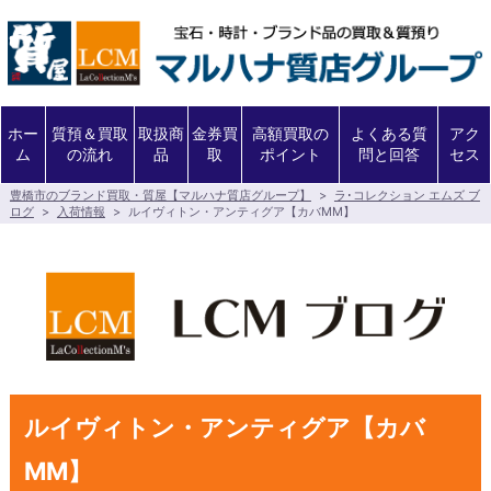
ホー
質預＆買取
取扱商
金券買
高額買取の
よくある質
アク
ム
の流れ
品
取
ポイント
問と回答
セス
豊橋市のブランド買取・質屋【マルハナ質店グループ】
>
ラ･コレクション エムズ ブ
ログ
>
入荷情報
>
ルイヴィトン・アンティグア【カバMM】
ルイヴィトン・アンティグア【カバ
MM】